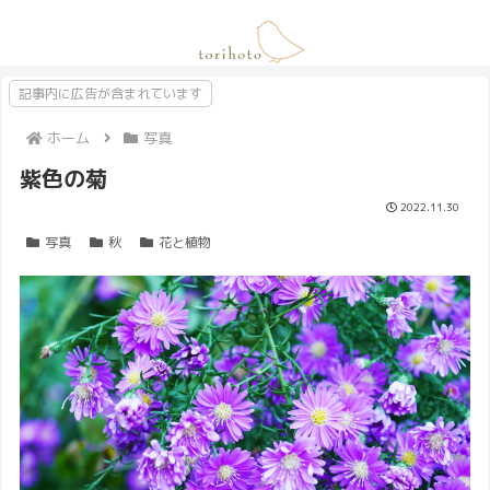
記事内に広告が含まれています
ホーム
写真
紫色の菊
2022.11.30
写真
秋
花と植物