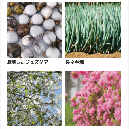
収穫したジュズダマ
長ネギ畑