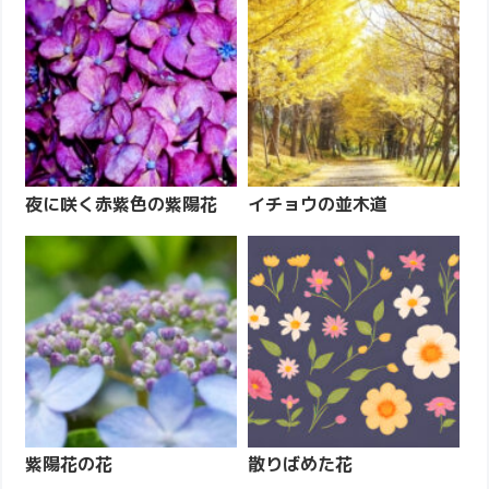
夜に咲く赤紫色の紫陽花
イチョウの並木道
紫陽花の花
散りばめた花