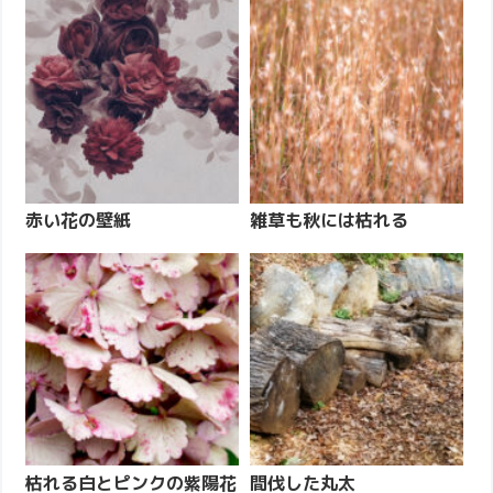
赤い花の壁紙
雑草も秋には枯れる
枯れる白とピンクの紫陽花
間伐した丸太