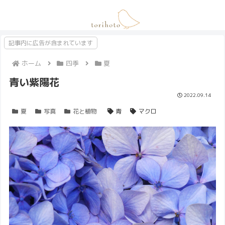
記事内に広告が含まれています
ホーム
四季
夏
青い紫陽花
2022.09.14
夏
写真
花と植物
青
マクロ