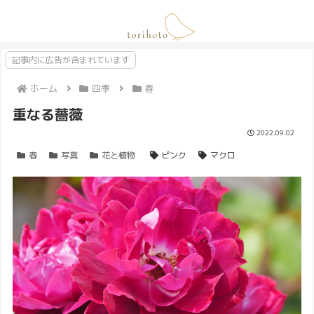
記事内に広告が含まれています
ホーム
四季
春
重なる薔薇
2022.09.02
春
写真
花と植物
ピンク
マクロ