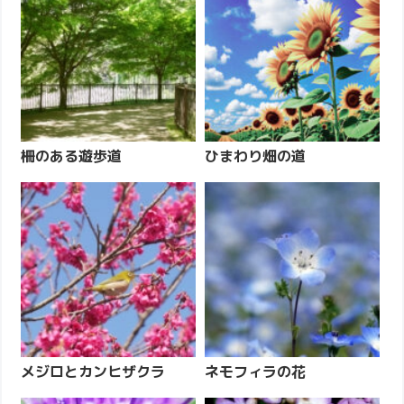
柵のある遊歩道
ひまわり畑の道
メジロとカンヒザクラ
ネモフィラの花