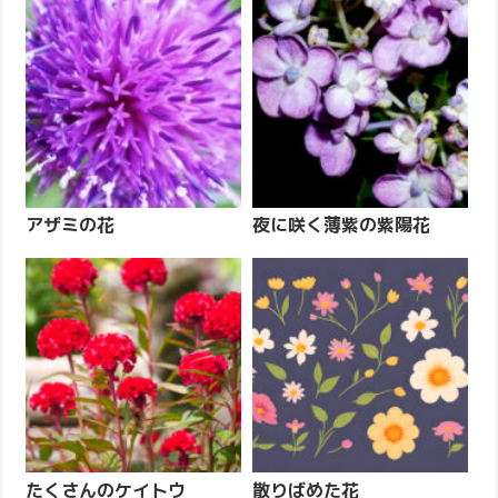
アザミの花
夜に咲く薄紫の紫陽花
たくさんのケイトウ
散りばめた花