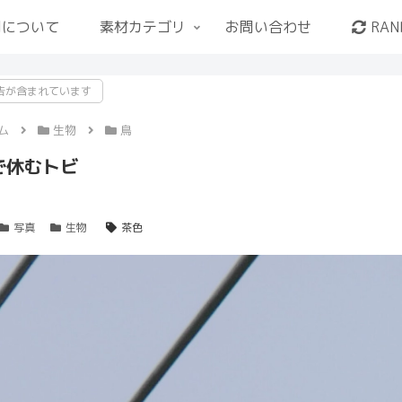
用について
素材カテゴリ
お問い合わせ
RAN
告が含まれています
ム
生物
鳥
で休むトビ
写真
生物
茶色