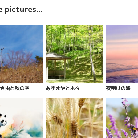
 pictures...
き虫と秋の空
あずまやと木々
夜明けの海