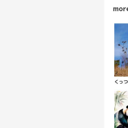
more
くっつ