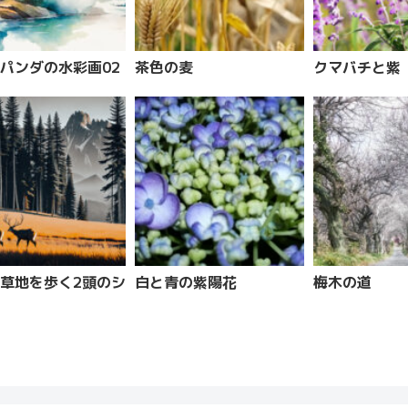
パンダの水彩画02
茶色の麦
クマバチと紫
草地を歩く2頭のシ
白と青の紫陽花
梅木の道