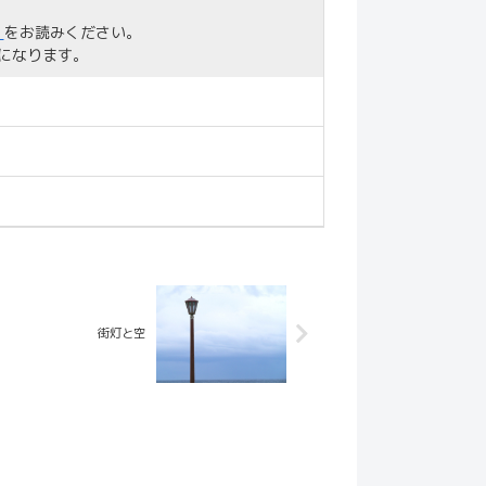
」
をお読みください。
になります。
街灯と空