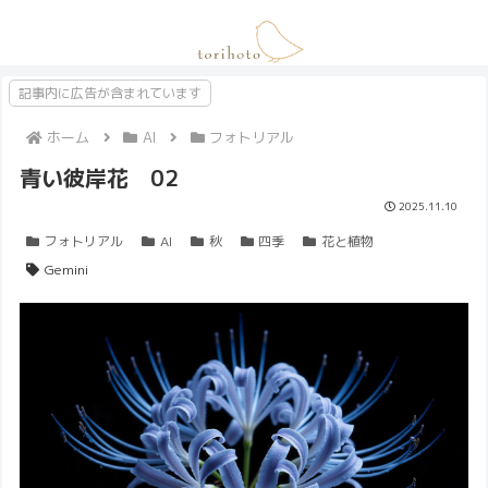
記事内に広告が含まれています
ホーム
AI
フォトリアル
青い彼岸花 02
2025.11.10
フォトリアル
AI
秋
四季
花と植物
Gemini