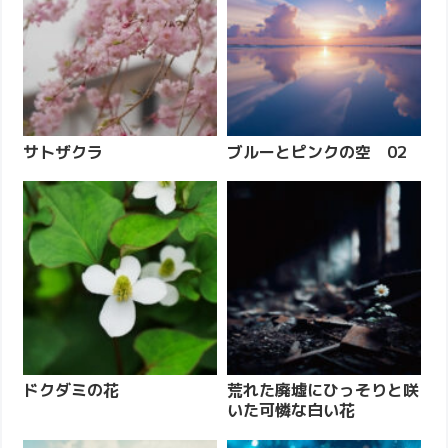
サトザクラ
ブルーとピンクの空 02
ドクダミの花
荒れた廃墟にひっそりと咲
いた可憐な白い花