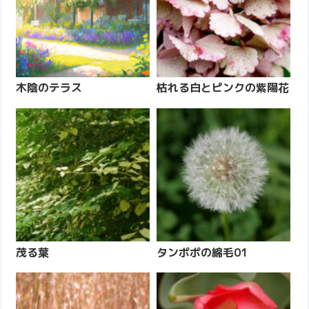
木陰のテラス
枯れる白とピンクの紫陽花
茂る葉
タンポポの綿毛01