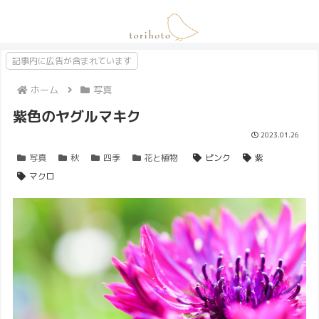
記事内に広告が含まれています
ホーム
写真
紫色のヤグルマキク
2023.01.26
写真
秋
四季
花と植物
ピンク
紫
マクロ