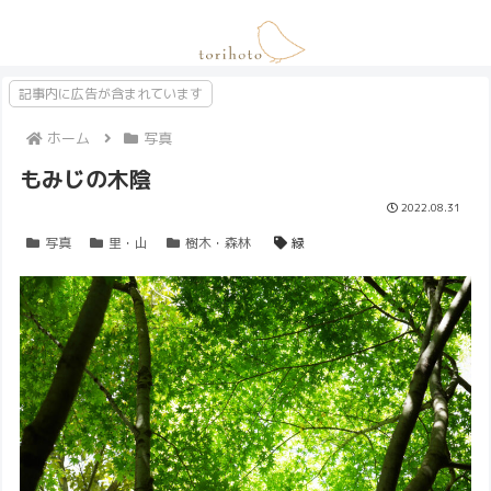
記事内に広告が含まれています
ホーム
写真
もみじの木陰
2022.08.31
写真
里・山
樹木・森林
緑