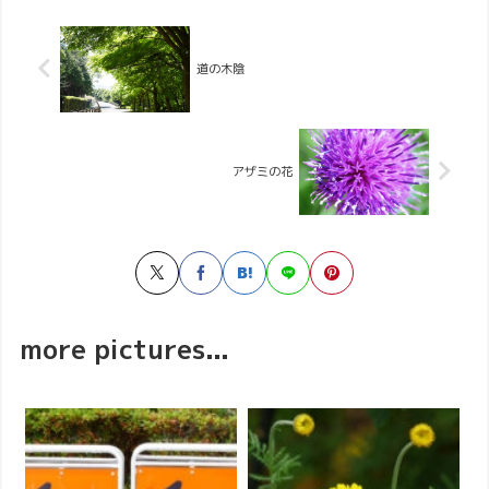
道の木陰
アザミの花
more pictures...