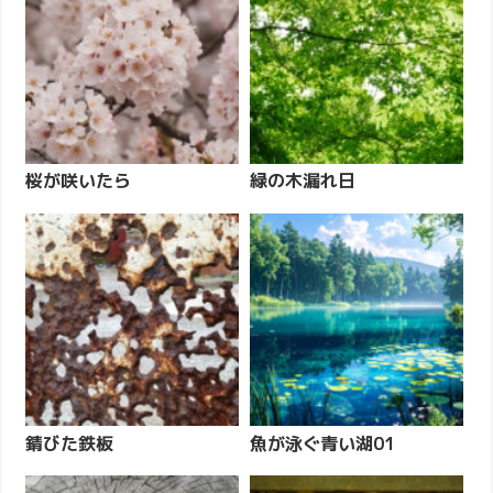
桜が咲いたら
緑の木漏れ日
錆びた鉄板
魚が泳ぐ青い湖01