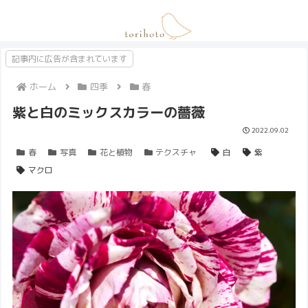
記事内に広告が含まれています
ホーム
四季
春
紫と白のミックスカラーの薔薇
2022.09.02
春
写真
花と植物
テクスチャ
白
紫
マクロ