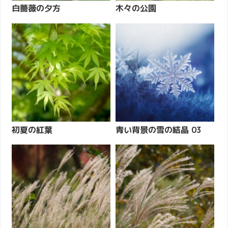
白薔薇の夕方
木々の公園
初夏の紅葉
青い背景の雪の結晶 03