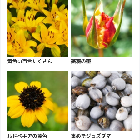
黄色い百合たくさん
薔薇の蕾
ルドベキアの黄色
集めたジュズダマ