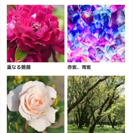
重なる薔薇
赤紫、青紫