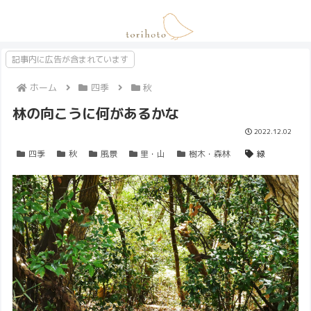
記事内に広告が含まれています
ホーム
四季
秋
林の向こうに何があるかな
2022.12.02
四季
秋
風景
里・山
樹木・森林
緑