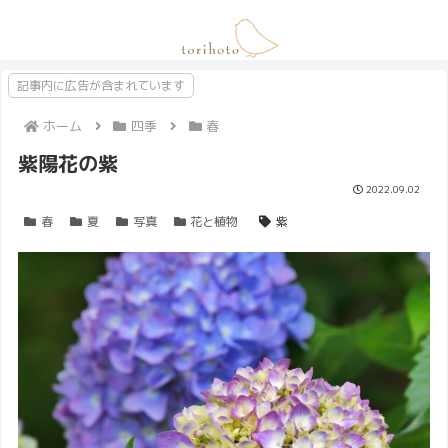
記事内に広告が含まれています
ホーム
四季
春
紫陽花の紫
2022.09.02
春
夏
写真
花と植物
紫