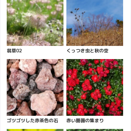
翁草02
くっつき虫と秋の空
ゴツゴツした赤茶色の石
赤い薔薇の集まり