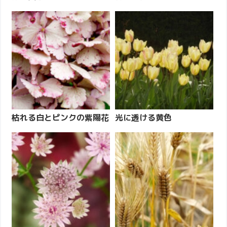
枯れる白とピンクの紫陽花
光に透ける黄色