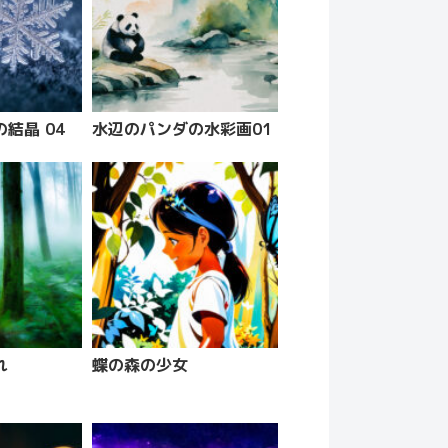
結晶 04
水辺のパンダの水彩画01
れ
蝶の森の少女