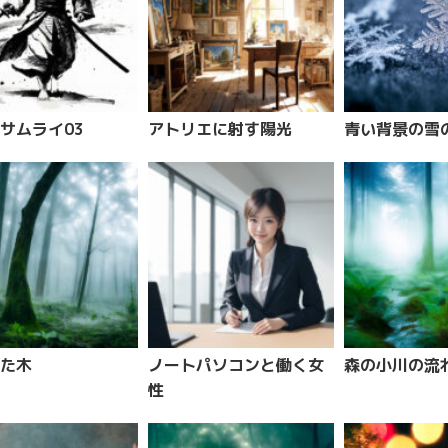
サムライ03
アトリエに射す陽光
青い背景の雪の
た木
ノートパソコンと働く女
森の小川の流
性