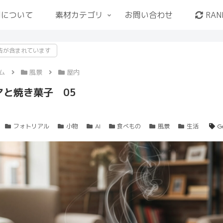
用について
素材カテゴリ
お問い合わせ
RAN
告が含まれています
ム
風景
屋内
アと焼き菓子 05
フォトリアル
小物
AI
食べもの
風景
生活
G