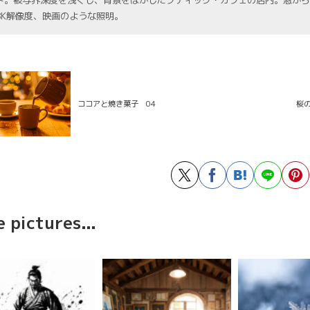
ト。被写界深度を浅くし、背景をぼかしたブティック・カフェの店内。窓から
8K解像度、映画のような照明。
ココアと焼き菓子 04
桜の
 pictures...