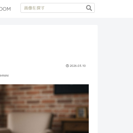
DOM
2026.03.10
emini