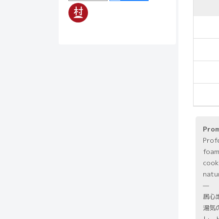
Pro
Prof
foam
cook
natu
—
居心
湯気