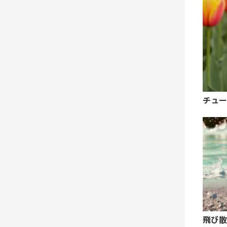
チュー
飛び散