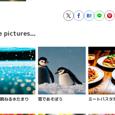
 pictures...
跳ねる水たまり
雪であそぼう
ミートパスタ