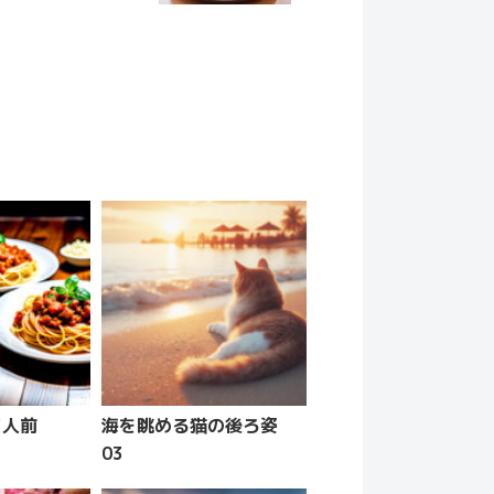
3人前
海を眺める猫の後ろ姿
03