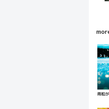
more
雨粒が