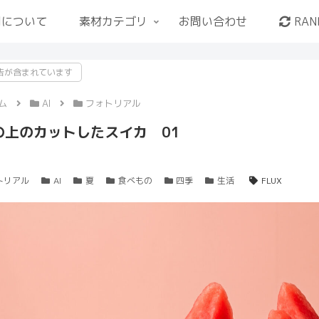
用について
素材カテゴリ
お問い合わせ
RAN
告が含まれています
ム
AI
フォトリアル
の上のカットしたスイカ 01
トリアル
AI
夏
食べもの
四季
生活
FLUX