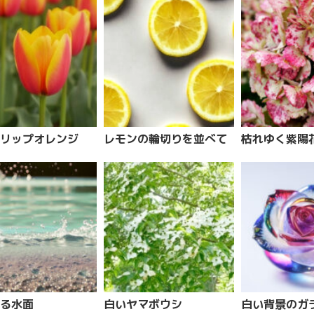
リップオレンジ
レモンの輪切りを並べて
枯れゆく紫陽
る水面
白いヤマボウシ
白い背景のガ