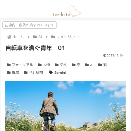
記事内に広告が含まれています
ホーム
AI
フォトリアル
自転車を漕ぐ青年 01
2025.12.16
フォトリアル
人物
男性
空
AI
道
風景
花と植物
Gemini