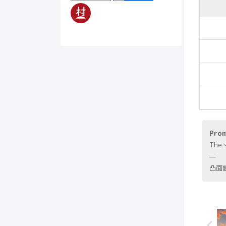
Pro
The s
—
凸面