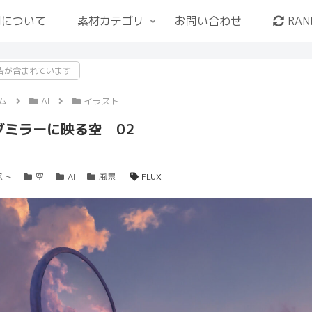
用について
素材カテゴリ
お問い合わせ
RAN
告が含まれています
ム
AI
イラスト
ブミラーに映る空 02
スト
空
AI
風景
FLUX