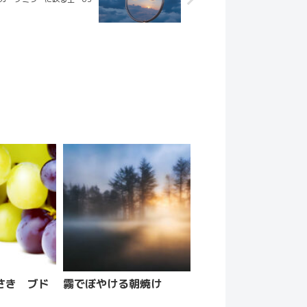
さき ブド
霧でぼやける朝焼け