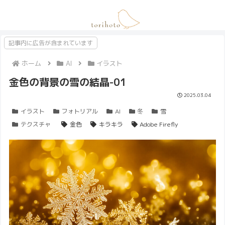
記事内に広告が含まれています
ホーム
AI
イラスト
金色の背景の雪の結晶-01
2025.03.04
イラスト
フォトリアル
AI
冬
雪
テクスチャ
金色
キラキラ
Adobe Firefly