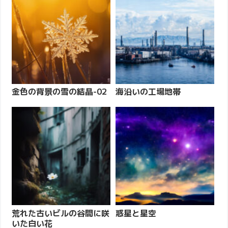
金色の背景の雪の結晶-02
海沿いの工場地帯
荒れた古いビルの谷間に咲
惑星と星空
いた白い花