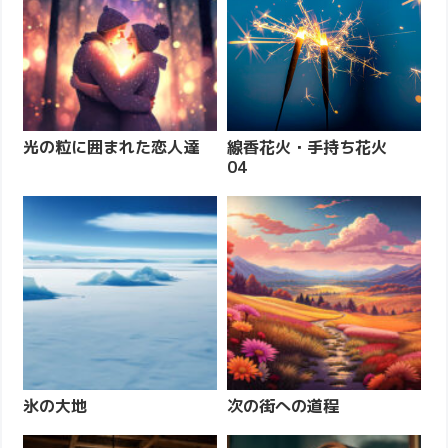
光の粒に囲まれた恋人達
線香花火・手持ち花火
04
氷の大地
次の街への道程