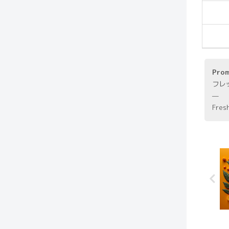
Pro
フレ
—
Fres