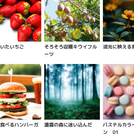
いたいちご
そろそろ収穫キウイフル
逆光に映える
ーツ
食べるハンバーガ
濃霧の森に迷い込んだ
パステルカラ
ン 01