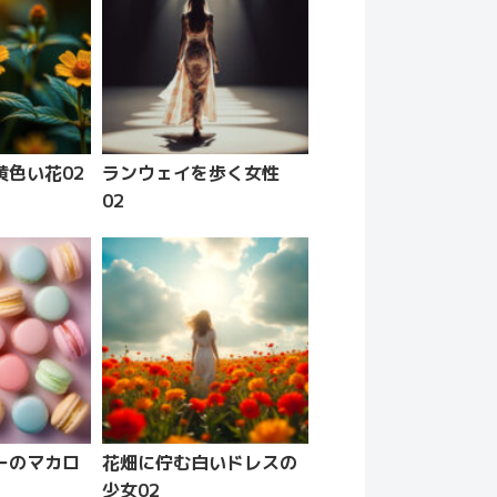
黄色い花02
ランウェイを歩く女性
02
ーのマカロ
花畑に佇む白いドレスの
少女02