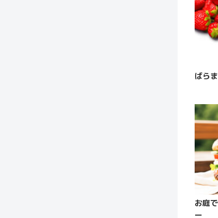
ばらま
お庭で
ー