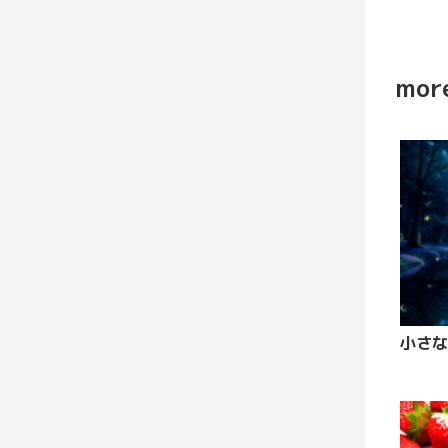
more
小さな