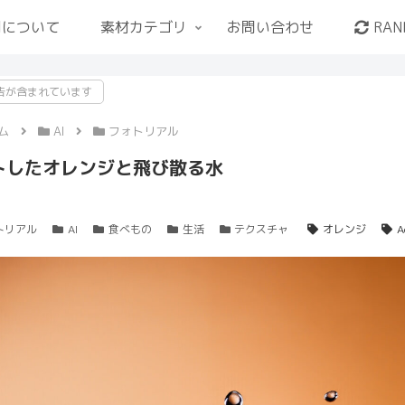
用について
素材カテゴリ
お問い合わせ
RAN
告が含まれています
ム
AI
フォトリアル
トしたオレンジと飛び散る水
トリアル
AI
食べもの
生活
テクスチャ
オレンジ
A