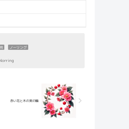
明
ノーリング
Norring
赤い花と木の実の輪