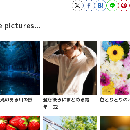
 pictures...
滝のある川の蛍
髪を後ろにまとめる青
色とりどりの
年 02