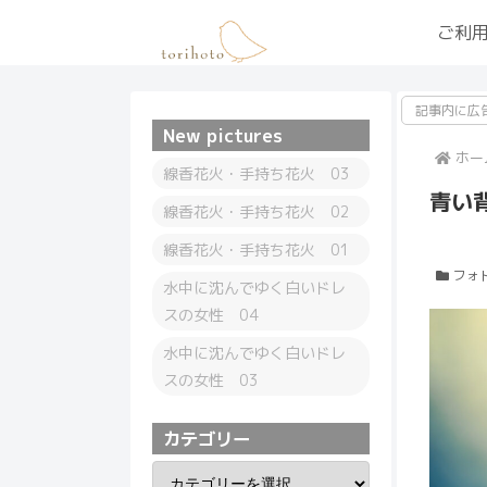
ご利
記事内に広
New pictures
ホー
線香花火・手持ち花火 03
青い背
線香花火・手持ち花火 02
線香花火・手持ち花火 01
フォ
水中に沈んでゆく白いドレ
スの女性 04
水中に沈んでゆく白いドレ
スの女性 03
カテゴリー