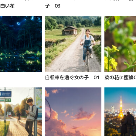
白い花
子 03
自転車を漕ぐ女の子 01
菜の花に蜜蜂0