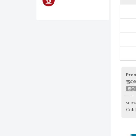
Pro
雪の
寒色
—-
snow
Cold