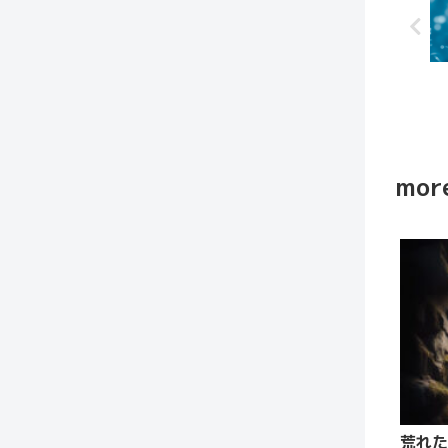
more
荒れた