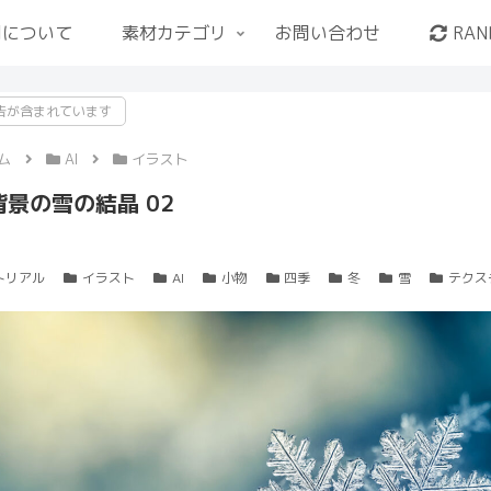
用について
素材カテゴリ
お問い合わせ
RAN
告が含まれています
ム
AI
イラスト
景の雪の結晶 02
トリアル
イラスト
AI
小物
四季
冬
雪
テクス