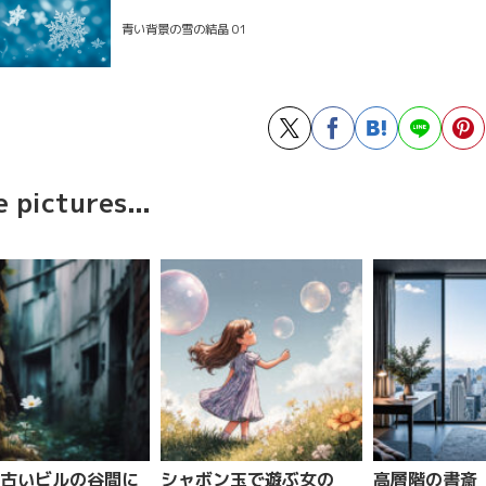
青い背景の雪の結晶 01
 pictures...
古いビルの谷間に
シャボン玉で遊ぶ女の
高層階の書斎 