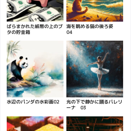
ばらまかれた紙幣の上のブ
海を眺める猫の後ろ姿
タの貯金箱
04
水辺のパンダの水彩画02
光の下で静かに踊るバレリ
ーナ 03