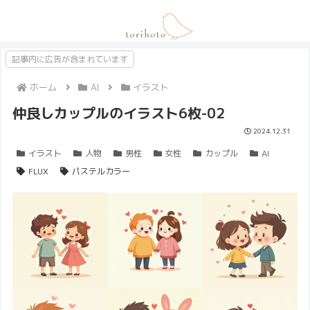
記事内に広告が含まれています
ホーム
AI
イラスト
仲良しカップルのイラスト6枚-02
2024.12.31
イラスト
人物
男性
女性
カップル
AI
FLUX
パステルカラー