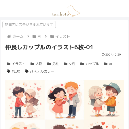
記事内に広告が含まれています
ホーム
AI
イラスト
仲良しカップルのイラスト6枚-01
2024.12.29
イラスト
人物
男性
女性
カップル
AI
FLUX
パステルカラー