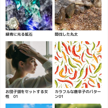
緑青に光る鉱石
間伐した丸太
お団子頭をセットする女
カラフルな唐辛子のパター
性 01
ン01