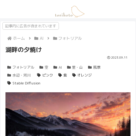
記事内に広告が含まれています
ホーム
AI
フォトリアル
湖畔の夕焼け
2023.09.11
フォトリアル
空
AI
里・山
風景
水辺・河川
ピンク
紫
オレンジ
Stable Diffusion