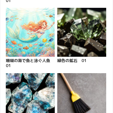
01
珊瑚の海で魚と泳ぐ人魚
緑色の鉱石 01
01