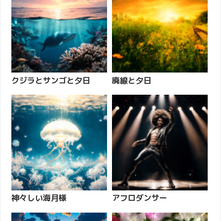
クジラとサンゴと夕日
廃線と夕日
神々しい海月様
アフロダンサー