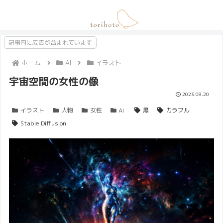
記事内に広告が含まれています
ホーム
AI
イラスト
宇宙空間の女性の像
2023.08.20
イラスト
人物
女性
AI
黒
カラフル
Stable Diffusion