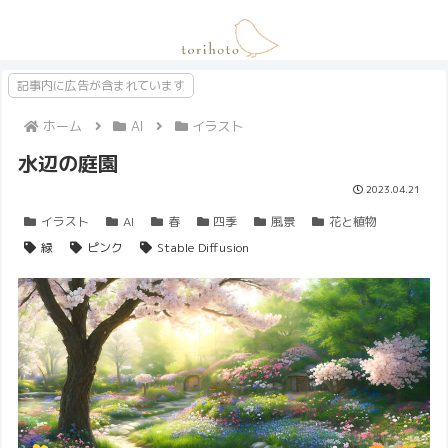
記事内に広告が含まれています
ホーム
AI
イラスト
水辺の庭園
2023.04.21
イラスト
AI
春
四季
風景
花と植物
緑
ピンク
Stable Diffusion