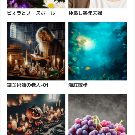
ビオラとノースポール
仲良し熟年夫婦
錬金術師の老人-01
海底散歩