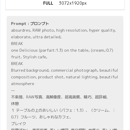
FULL
3072x1920px
Prompt : プロンプト
absurdres, RAW photo, high resolution, hyper quality,
elaborate, ultra detailed,
BREAK
one Delicious (parfait:1.3) on the table, (cream,:0.7)
fruit, Stylish cafe,
BREAK
Blurred background, commercial photograph, beautiful
composition, product shot, natural lighting, beautiful
atmosphere
—
不条理、RAW写真、高解像度、超高画質、精巧、超詳細、
休憩
１ テーブルの上のおいしい（パフェ：1.3）、（クリーム、：
0.7）フルーツ、おしゃれなカフェ、
ブレイク