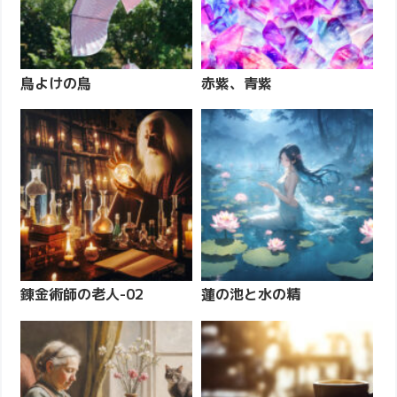
鳥よけの鳥
赤紫、青紫
錬金術師の老人-02
蓮の池と水の精