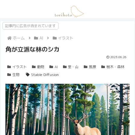
記事内に広告が含まれています
ホーム
AI
イラスト
角が立派な林のシカ
2023.06.26
イラスト
動物
AI
里・山
風景
樹木・森林
生物
Stable Diffusion