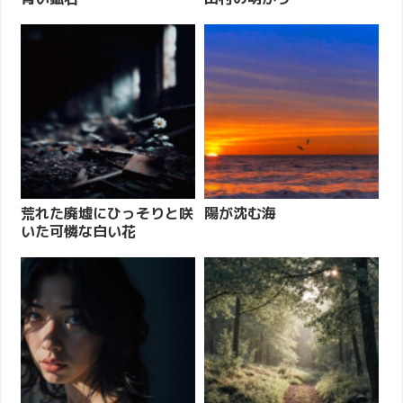
荒れた廃墟にひっそりと咲
陽が沈む海
いた可憐な白い花