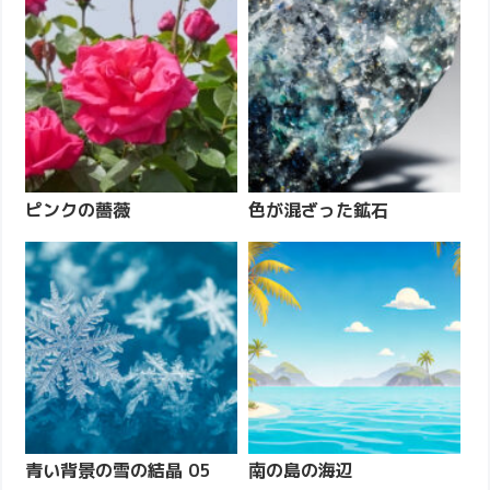
ピンクの薔薇
色が混ざった鉱石
青い背景の雪の結晶 05
南の島の海辺