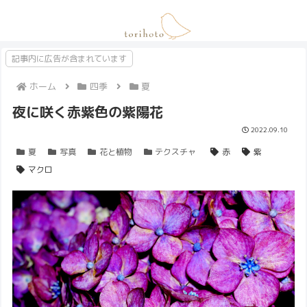
記事内に広告が含まれています
ホーム
四季
夏
夜に咲く赤紫色の紫陽花
2022.09.10
夏
写真
花と植物
テクスチャ
赤
紫
マクロ