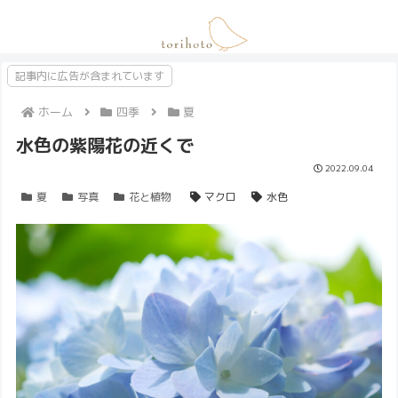
記事内に広告が含まれています
ホーム
四季
夏
水色の紫陽花の近くで
2022.09.04
夏
写真
花と植物
マクロ
水色