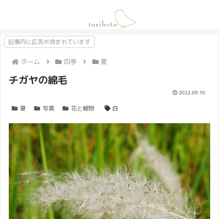
記事内に広告が含まれています
ホーム
四季
夏
チガヤの綿毛
2022.09.10
夏
写真
花と植物
白