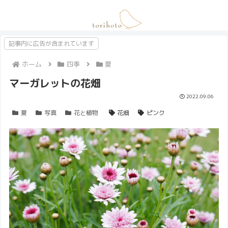
記事内に広告が含まれています
ホーム
四季
夏
マーガレットの花畑
2022.09.06
夏
写真
花と植物
花畑
ピンク