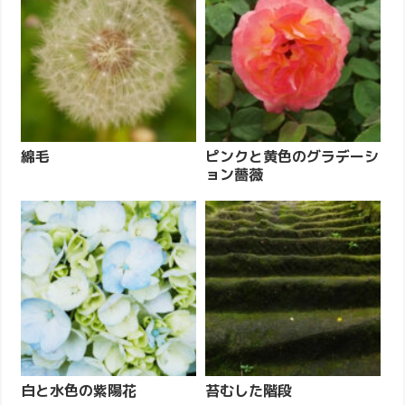
綿毛
ピンクと黄色のグラデーシ
ョン薔薇
白と水色の紫陽花
苔むした階段