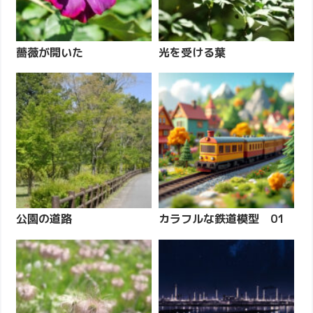
薔薇が開いた
光を受ける葉
公園の道路
カラフルな鉄道模型 01