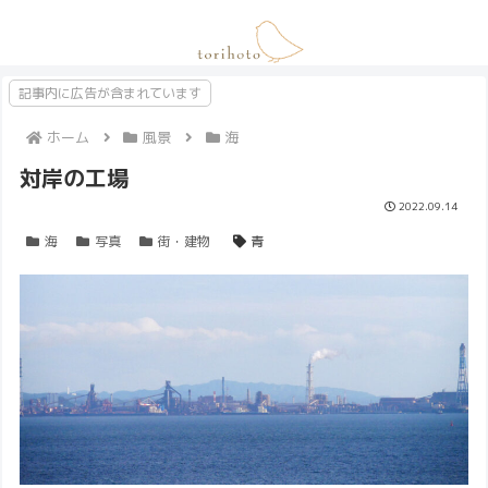
記事内に広告が含まれています
ホーム
風景
海
対岸の工場
2022.09.14
海
写真
街・建物
青