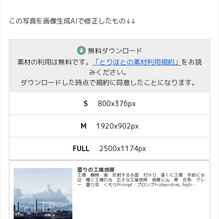
この写真を画像生成AIで修正したもの↓↓
無料ダウンロード
素材の利用は無料です。
「とりほとの素材利用規約」
をお読
みください。
ダウンロードした時点で規約に同意したことになります。
S
800x376px
M
1920x902px
FULL
2500x1174px
曇りの工場地帯
工場 機械 海 反射する水面 灯かり 遠くに工場 手前に水
辺 輝く工場の光 広大な工業地帯 背景に山 青 灰色 グレ
ー 曇り空 くもりPrompt : プロンプトabsurdres, high
quality, highres, insan…