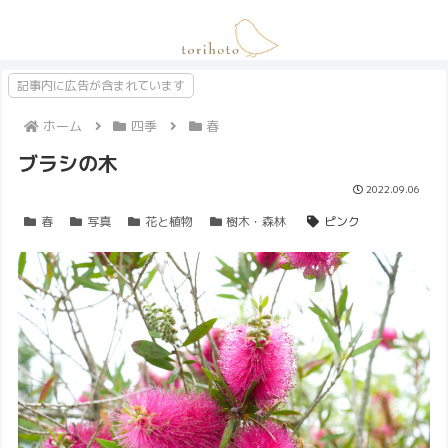
記事内に広告が含まれています
ホーム
四季
春
ブラシの木
2022.09.06
春
写真
花と植物
樹木・森林
ピンク