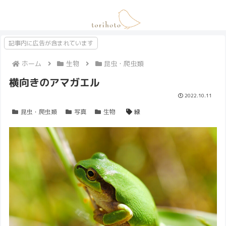
記事内に広告が含まれています
ホーム
生物
昆虫・爬虫類
横向きのアマガエル
2022.10.11
昆虫・爬虫類
写真
生物
緑