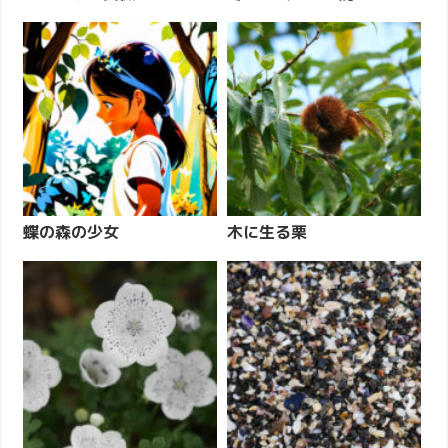
蝶の森の少女
木に生る栗