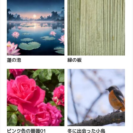
蓮の池
緑の板
ピンク色の薔薇01
冬に出会った小鳥