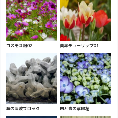
コスモス畑02
黄赤チューリップ01
海の消波ブロック
白と青の紫陽花