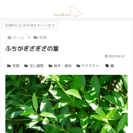
記事内に広告が含まれています
ホーム
写真
ふちがぎざぎざの葉
2022.09.02
写真
花と植物
樹木・森林
テクスチャ
緑