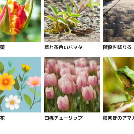
蕾
草と茶色いバッタ
階段を降りる
花
白桃チューリップ
横向きのアマ