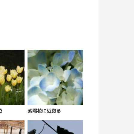
色
紫陽花に近寄る