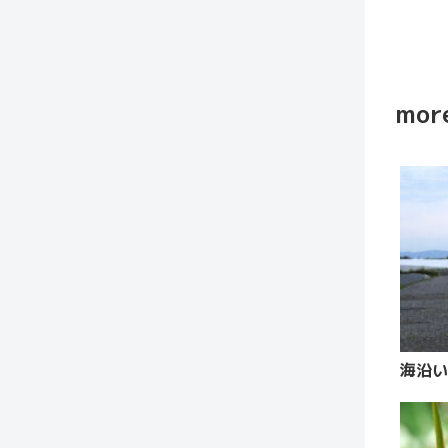
more
海沿い