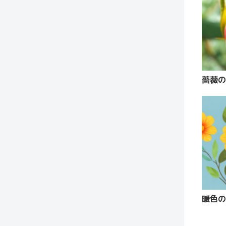
薔薇の
暖色の