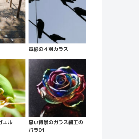
電線の４羽カラス
ガエル
黒い背景のガラス細工の
バラ01