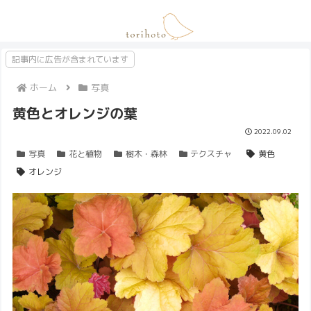
記事内に広告が含まれています
ホーム
写真
黄色とオレンジの葉
2022.09.02
写真
花と植物
樹木・森林
テクスチャ
黄色
オレンジ