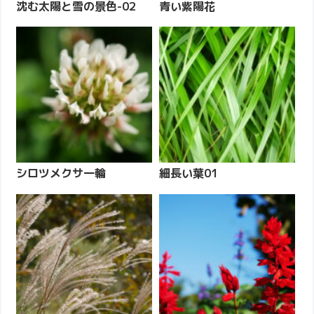
沈む太陽と雪の景色-02
青い紫陽花
シロツメクサ一輪
細長い葉01