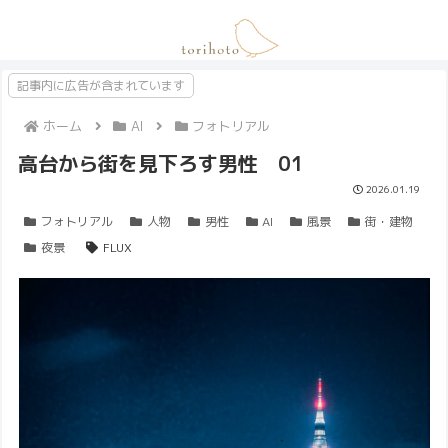
記事内に広告が含まれています
ホーム
AI
フォトリアル
高台から街を見下ろす男性 01
2026.01.19
フォトリアル
人物
男性
AI
風景
街・建物
夜景
FLUX