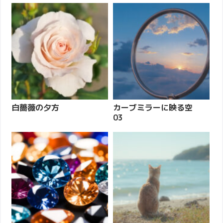
白薔薇の夕方
カーブミラーに映る空
03