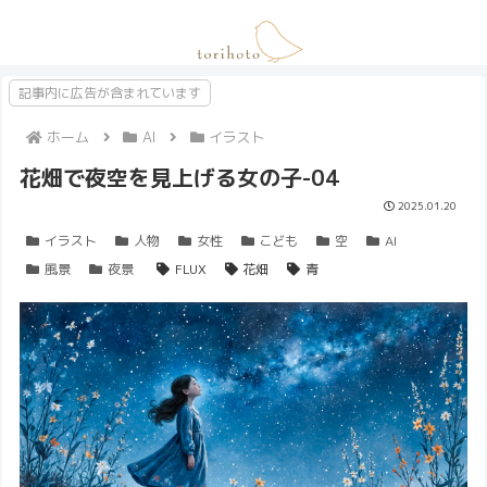
記事内に広告が含まれています
ホーム
AI
イラスト
花畑で夜空を見上げる女の子-04
2025.01.20
イラスト
人物
女性
こども
空
AI
風景
夜景
FLUX
花畑
青