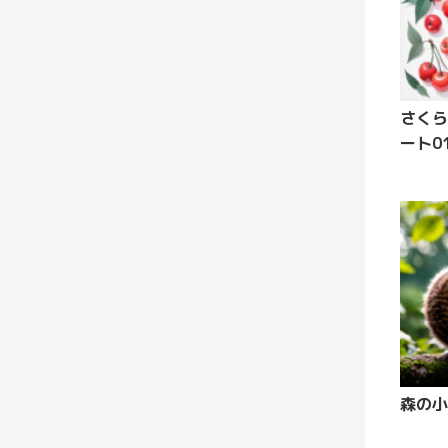
さくら
ート0
森の小