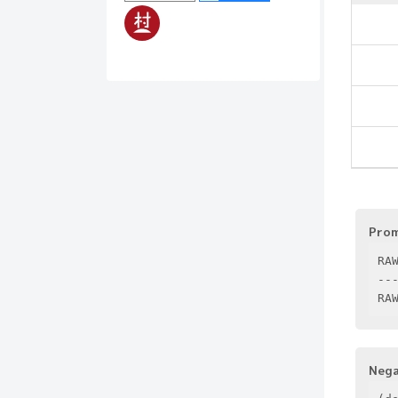
Pro
RA
---
RA
Neg