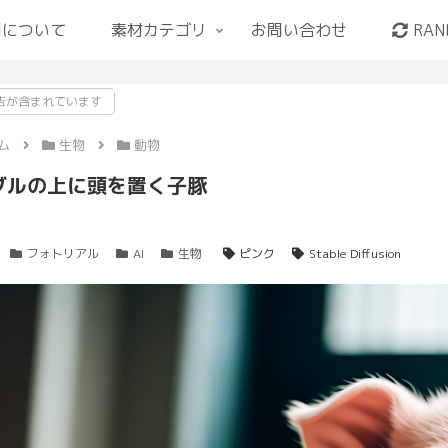
用について
素材カテゴリ
お問い合わせ
RAN
告が含まれています
ム
生物
動物
ブルの上に頭を置く子豚
フォトリアル
AI
生物
ピンク
Stable Diffusion