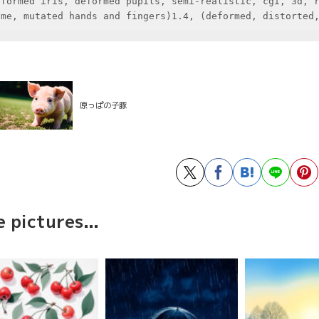
eformed iris, deformed pupils, semi-realistic, cgi, 3d, r
ime, mutated hands and fingers)1.4, (deformed, distorted
原っぱの子豚
 pictures...