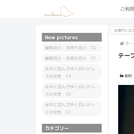
ご利
記事内に広
New pictures
ホー
線香花火・手持ち花火 02
テー
線香花火・手持ち花火 01
水中に沈んでゆく白いドレ
スの女性 04
動物
水中に沈んでゆく白いドレ
スの女性 03
水中に沈んでゆく白いドレ
スの女性 02
カテゴリー