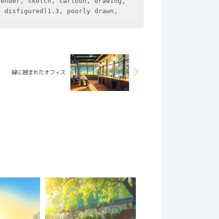
ender, sketch, cartoon, drawing, 
, disfigured)1.3, poorly drawn,
緑に囲まれたオフィス