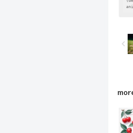
(d
an
more