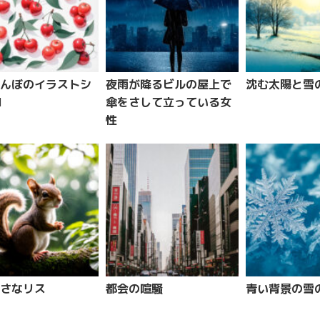
んぼのイラストシ
夜雨が降るビルの屋上で
沈む太陽と雪の
1
傘をさして立っている女
性
さなリス
都会の喧騒
青い背景の雪の