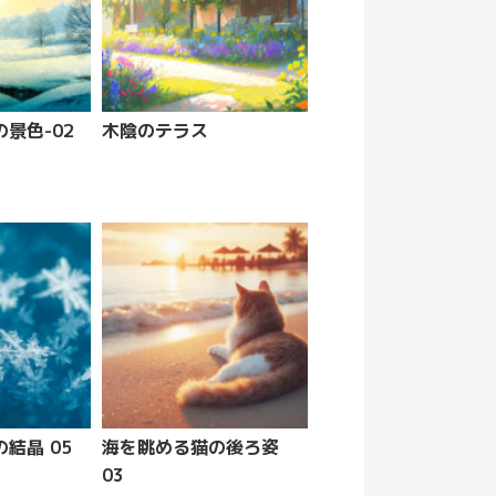
景色-02
木陰のテラス
結晶 05
海を眺める猫の後ろ姿
03