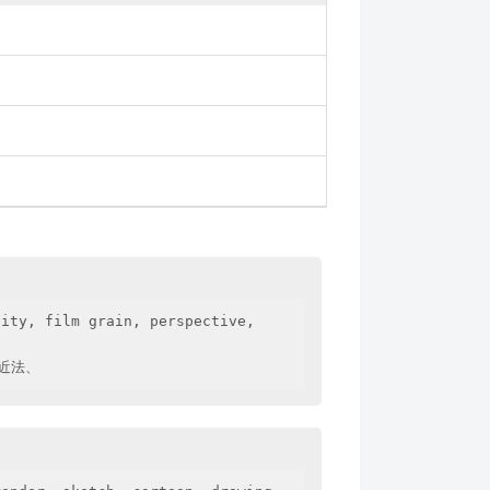
ity, film grain, perspective,

遠近法、