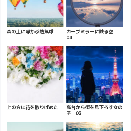
森の上に浮かぶ熱気球
カーブミラーに映る空
04
上の方に花を散りばめた
高台から街を見下ろす女の
子 03