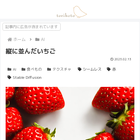
記事内に広告が含まれています
ホーム
AI
縦に並んだいちご
2023.02.13
AI
食べもの
テクスチャ
シームレス
赤
Stable Diffusion