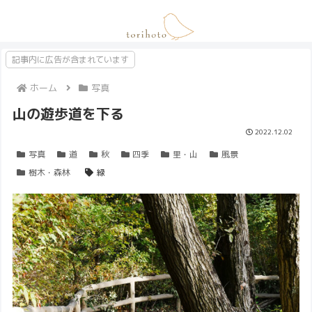
記事内に広告が含まれています
ホーム
写真
山の遊歩道を下る
2022.12.02
写真
道
秋
四季
里・山
風景
樹木・森林
緑