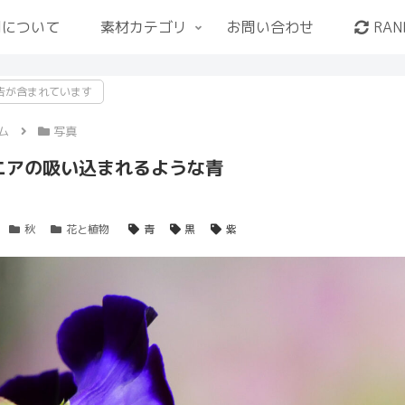
用について
素材カテゴリ
お問い合わせ
RAN
告が含まれています
ム
写真
ニアの吸い込まれるような青
秋
花と植物
青
黒
紫