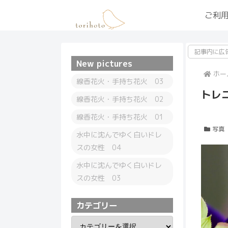
ご利
記事内に広
New pictures
ホー
線香花火・手持ち花火 03
トレ
線香花火・手持ち花火 02
線香花火・手持ち花火 01
写真
水中に沈んでゆく白いドレ
スの女性 04
水中に沈んでゆく白いドレ
スの女性 03
カテゴリー