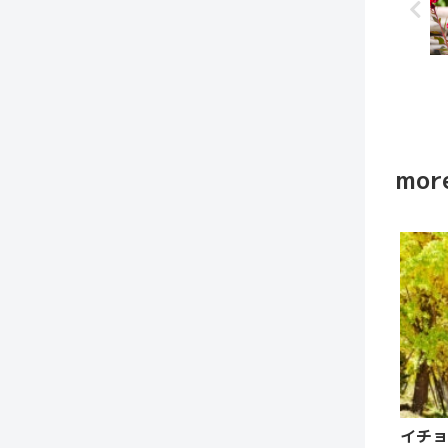
more
イチョ