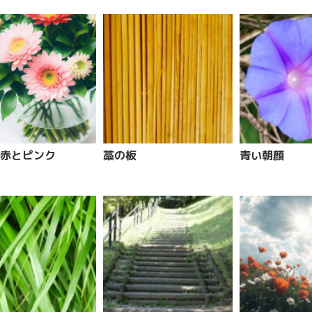
赤とピンク
藁の板
青い朝顔