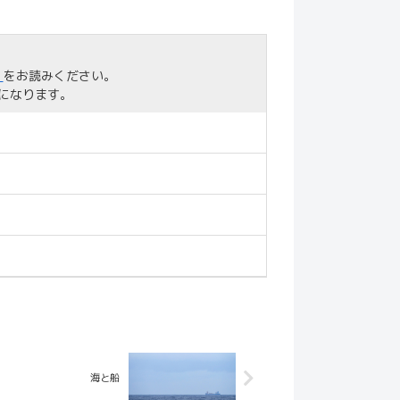
」
をお読みください。
になります。
海と船