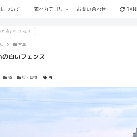
用について
素材カテゴリ
お問い合わせ
RAN
告が含まれています
ム
写真
いの白いフェンス
道
街・建物
白