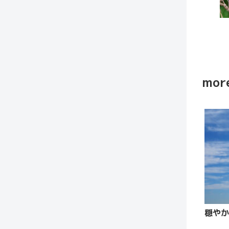
more
穏やか