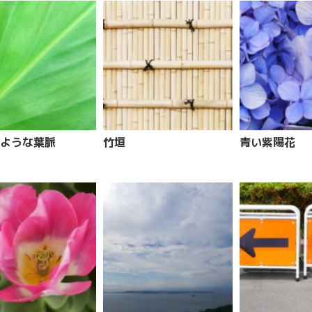
ような葉脈
竹垣
青い紫陽花