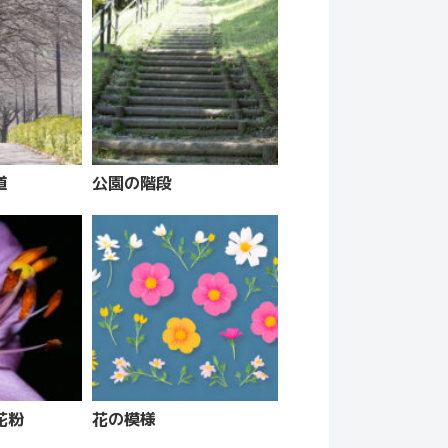
道
公園の階段
花粉
花の模様