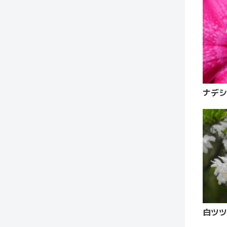
ナデシ
白ツツ