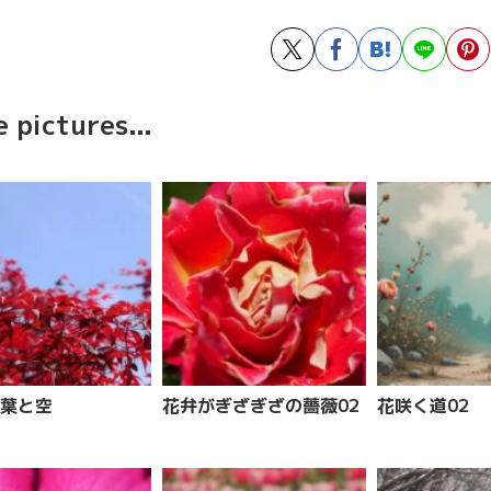
 pictures...
葉と空
花弁がぎざぎざの薔薇02
花咲く道02