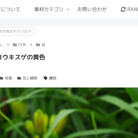
用について
素材カテゴリ
お問い合わせ
RAN
告が含まれています
ム
四季
春
コウキスゲの黄色
写真
花と植物
黄色