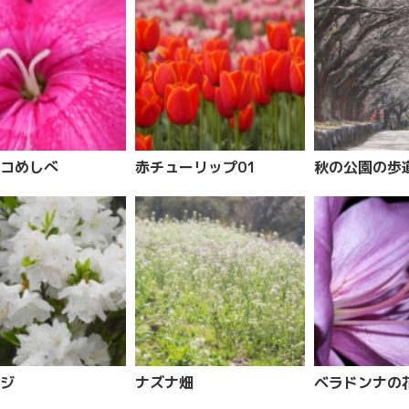
コめしべ
赤チューリップ01
秋の公園の歩
ジ
ナズナ畑
ベラドンナの