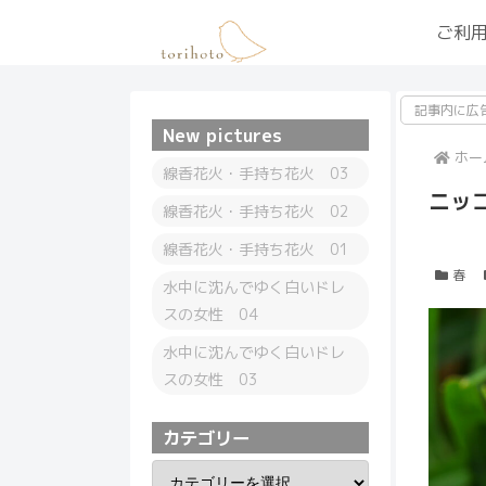
ご利
記事内に広
New pictures
ホー
線香花火・手持ち花火 03
ニッ
線香花火・手持ち花火 02
線香花火・手持ち花火 01
春
水中に沈んでゆく白いドレ
スの女性 04
水中に沈んでゆく白いドレ
スの女性 03
カテゴリー