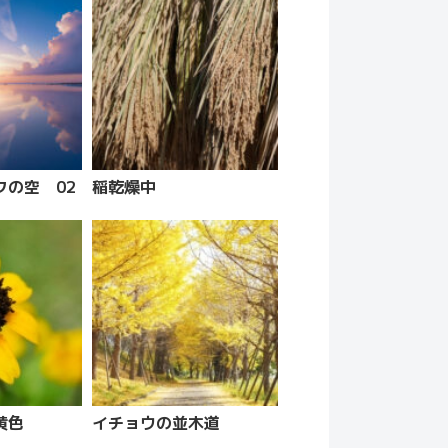
クの空 02
稲乾燥中
黄色
イチョウの並木道