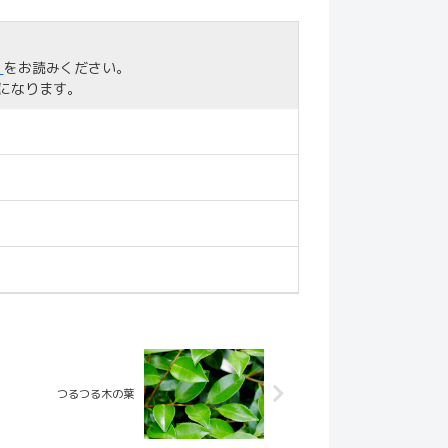
」
をお読みください。
になります。
つるつる木の葉