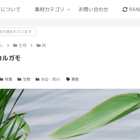
用について
素材カテゴリ
お問い合わせ
RAN
告が含まれています
ム
生物
鳥
カルガモ
写真
生物
水辺・河川
茶色