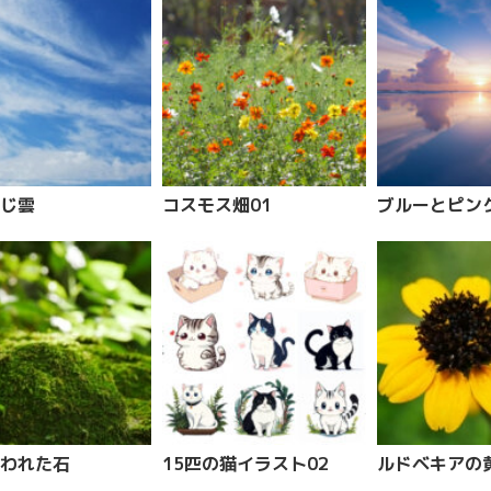
じ雲
コスモス畑01
ブルーとピン
われた石
15匹の猫イラスト02
ルドベキアの