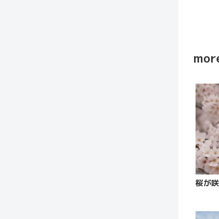
more
桜が咲