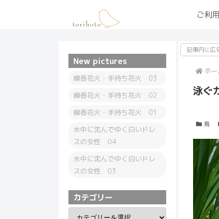
ご利
記事内に広
New pictures
ホー
線香花火・手持ち花火 03
泳ぐ
線香花火・手持ち花火 02
線香花火・手持ち花火 01
鳥
水中に沈んでゆく白いドレ
スの女性 04
水中に沈んでゆく白いドレ
スの女性 03
カテゴリー