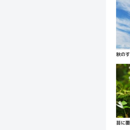
秋のす
苔に覆