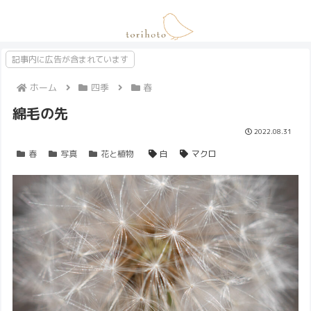
記事内に広告が含まれています
ホーム
四季
春
綿毛の先
2022.08.31
春
写真
花と植物
白
マクロ