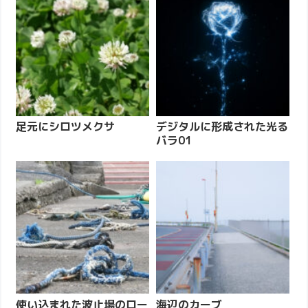
足元にシロツメクサ
デジタルに形成された光る
バラ01
使い込まれた波止場のロー
海辺のカーブ