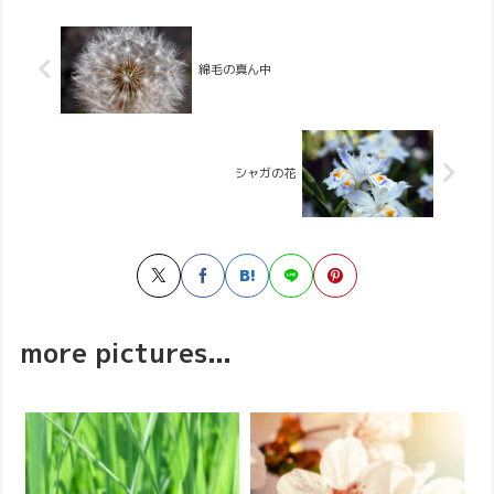
綿毛の真ん中
シャガの花
more pictures...