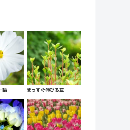
一輪
まっすぐ伸びる草