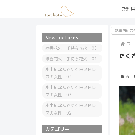
ご利
記事内に広
New pictures
ホー
線香花火・手持ち花火 02
たく
線香花火・手持ち花火 01
水中に沈んでゆく白いドレ
スの女性 04
春
水中に沈んでゆく白いドレ
スの女性 03
水中に沈んでゆく白いドレ
スの女性 02
カテゴリー