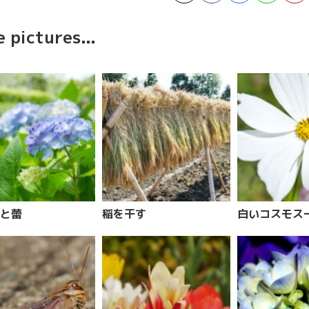
 pictures...
と蕾
稲を干す
白いコスモス