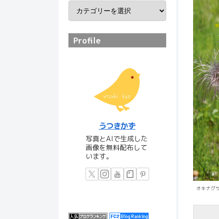
Profile
うつきかず
写真とAIで生成した
画像を無料配布して
います。
オキナグ