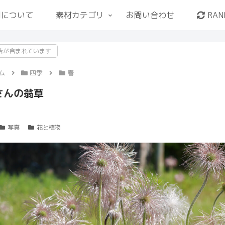
用について
素材カテゴリ
お問い合わせ
RAN
告が含まれています
ム
四季
春
さんの翁草
写真
花と植物