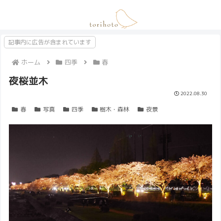
記事内に広告が含まれています
ホーム
四季
春
夜桜並木
2022.08.30
春
写真
四季
樹木・森林
夜景