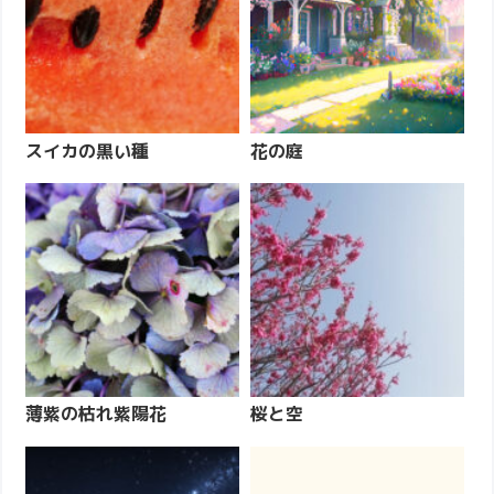
スイカの黒い種
花の庭
薄紫の枯れ紫陽花
桜と空