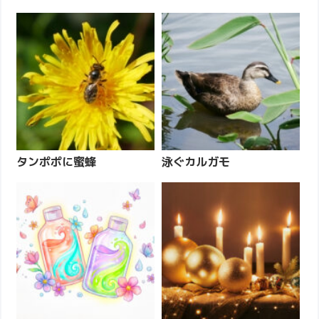
タンポポに蜜蜂
泳ぐカルガモ