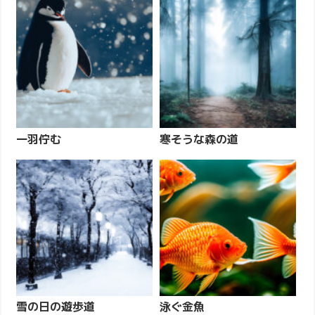
一羽佇む
寒そうな森の道
雪の日の遊歩道
泳ぐ金魚