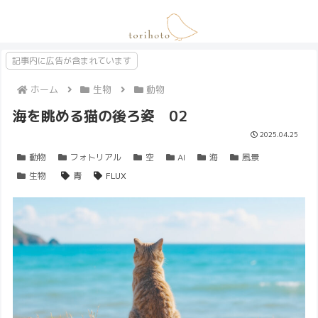
記事内に広告が含まれています
ホーム
生物
動物
海を眺める猫の後ろ姿 02
2025.04.25
動物
フォトリアル
空
AI
海
風景
生物
青
FLUX